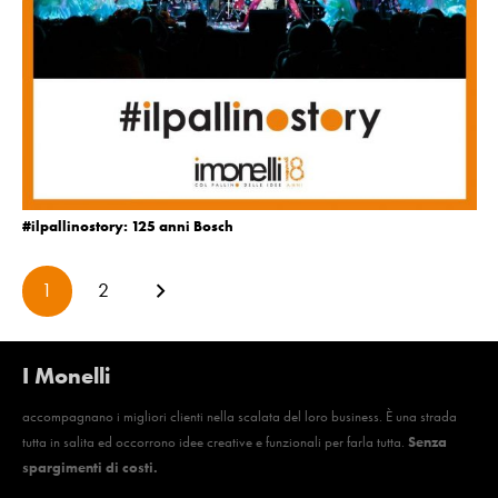
#ilpallinostory: 125 anni Bosch
1
2
I Monelli
accompagnano i migliori clienti nella scalata del loro business. È una strada
tutta in salita ed occorrono idee creative e funzionali per farla tutta.
Senza
spargimenti di costi.