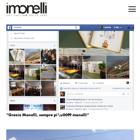
“Grazie Monelli, sempre pi\u00f9 monelli”