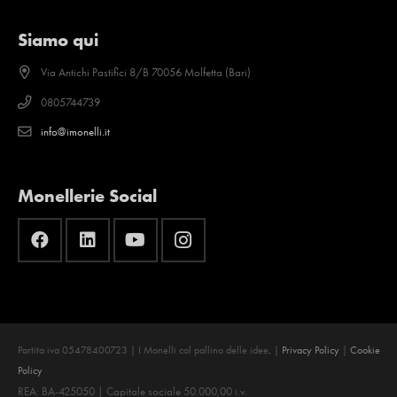
Siamo qui
Via Antichi Pastifici 8/B 70056 Molfetta (Bari)
0805744739
info@imonelli.it
Monellerie Social
Partita iva 05478400723 | I Monelli col pallino delle idee
.
|
Privacy Policy
|
Cookie
Policy
REA: BA-425050 | Capitale sociale 50.000,00 i.v.