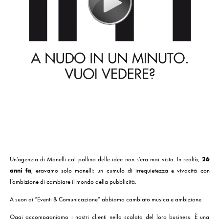
Un’agenzia di Monelli col pallino delle idee non s’era mai vista. In realtà,
26
anni fa
, eravamo solo monelli: un cumulo di irrequietezza e vivacità con
l’ambizione di cambiare il mondo della pubblicità.
A suon di “Eventi & Comunicazione” abbiamo cambiato musica e ambizione.
Oggi accompagniamo i nostri clienti nella scalata del loro business. È una