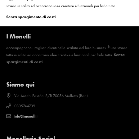
strada in salita ed occorrono idee creative e funzionali per farla tutta.
Senza spargimento di costi
.
I Monelli
accompagnano i migliori clienti nella scalata del loro business. È una strada
tutta in salita ed occorrono idee creative e funzionali per farla tutta.
Senza
spargimenti di costi.
Siamo qui
Via Antichi Pastifici 8/B 70056 Molfetta (Bari)
0805744739
info@imonelli.it
Monellerie Social