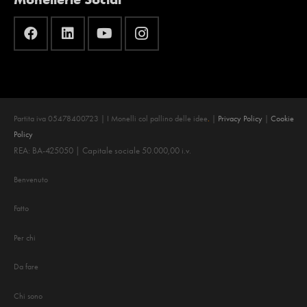
Partita iva 05478400723 | I Monelli col pallino delle idee
.
|
Privacy Policy
|
Cookie
Policy
REA: BA-425050 | Capitale sociale 50.000,00 i.v.
Benvenuto
Fatto
Per chi
Da fare
Chi sono