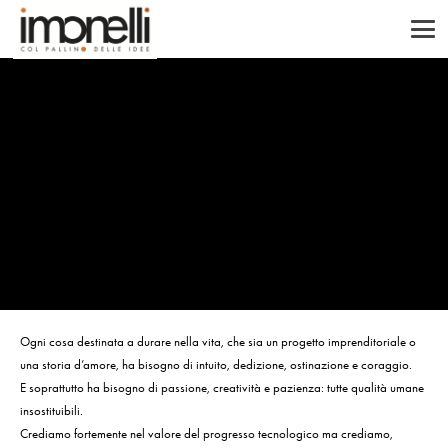
Ogni cosa destinata a durare nella vita, che sia un progetto imprenditoriale o
una storia d’amore, ha bisogno di intuito, dedizione, ostinazione e coraggio.
E soprattutto ha bisogno di passione, creatività e pazienza: tutte qualità umane
insostituibili.
Crediamo fortemente nel valore del progresso tecnologico ma crediamo,