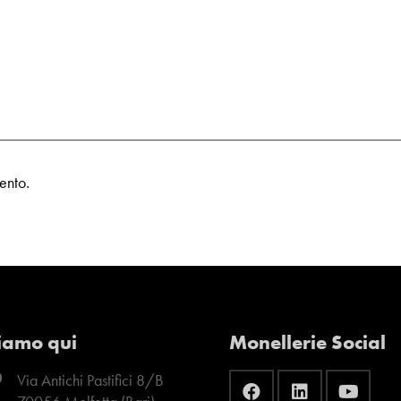
ento.
iamo qui
Monellerie Social
Via Antichi Pastifici 8/B