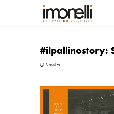
#ilpallinostory
8 anni fa