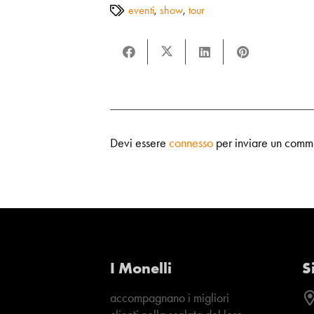
eventi
,
show
,
tour
Devi essere
connesso
per inviare un comm
I Monelli
S
accompagnano i migliori