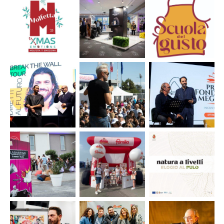
Inaugurazione
Mobilturi –
Organizzazione
Parco Famila
supporto
Convention
Manduria
organizzazione
Megamark
meeting
“Innovare,
nazionale
Valorizzare,
Eccellere”
Comunicazione
Comunicazione
Stand e
ed
e social media
comunicazione
organizzazione
management
per Salvo
corsi per Scuola
per Molfetta
Binetti
del Gusto
XMas Emotions
Parrucchieri a
2023
Promessi Sposi
2023
Evento
Evento
Evento
Fondazione
“Family
Premio
Megamark
Day” – 25
Letterario
– “Una
anni
“Fondazione
Bella
Magna
Megamark”
Serata 9”
Modugno
– 8^
edizione
Evento
Organizzazione
Attività
Labartino
e direzione
stand