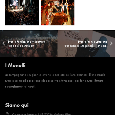
anni Bosch
inaugurazione
Children
Bosch Tec Bari
Day Bosch
Evento
Evento 10
Christmas
anni
Evento Fondazione Megamark –
Evento Premio Letterario
Party
Common
“Una Bella Serata 10”
“Fondazione Megamark” – IX ediz.
Bosch
Rail
BOSCH
I Monelli
accompagnano i migliori clienti nella scalata del loro business. È una strada
tutta in salita ed occorrono idee creative e funzionali per farla tutta.
Senza
spargimenti di costi.
Siamo qui
Via Antichi Pastifici 8/B 70056 Molfetta (Bari)