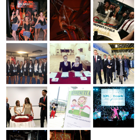
Family
Eventi
Evento
Day Bosch
Good
visita
Practice
Presidente
Day Bosch
Rep. Fed.
Tedesca
Bosch Bari
Modugno
Eventi e tour
Eventi
Eventi e
promozionali
inaugurazione
workshop
Bacardi
Aeroporti di
per
Puglia
Aeroporti
di puglia
Organizzazione
Gestione
Evento
meetings
area
visita
aziendali
hospitality
ministro
Shiseido
Casa
Stefania
Azzurri
Giannini
Bosch
Evento 125
Evento
Evento