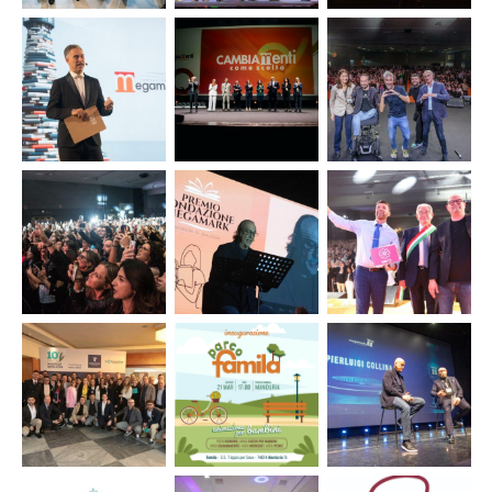
Evento
Evento
Gruppo Turi –
Fondazione
Fondazione
supporto
Megamark
Megamark
organizzazione
“Il Futuro ti
– “Una
convention
Assomiglia”
Bella
“Insieme il
2025
Serata 11”
futuro prende
forma”
Organizzazione
Evento
Evento
Convention
Fondazione
Premio
Megamark
Megamark
Letterario
“CAMBIAmenti
“Il Futuro ti
“Fondazione
come scelta”
assomiglia”
Megamark”
– X edizione
Supermegafesta
Evento
Evento
4.0 “La festa di
Fondazione
Premio
paese”
Megamark
Letterario
– “Una
“Fondazione
Bella
Megamark”
Serata 10”
– IX ediz.