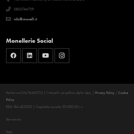
0805744739
info@imonelli.it
Monellerie Social
Partita iva 05478400723 | I Monelli col pallino delle idee
.
|
Privacy Policy
|
Cookie
Policy
REA: BA-425050 | Capitale sociale 50.000,00 i.v.
Benvenuto
Fatto