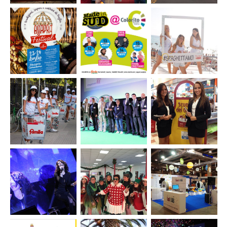
Festa dei
Attività di
Evento
Bambini
street
Premio
Famila
marketing
Letterario
Caserta
per Famila
“Fondazione
Caserta
Megamark”
– 1^ ediz.
Organizzazione
Co-
Organizzazione
eventi Made in
organizzazione
tour
Sud @Colorito
evento Assaprà
#Spaghettiamo
2016
Due Minuti
Granoro
Inaugurazione
Organizzazione
Organizzazione
pdv Famila
convention
eventi e
Ostuni
Megamark
promozioni per
“Vivere
Scuola del
meglio”
Gusto