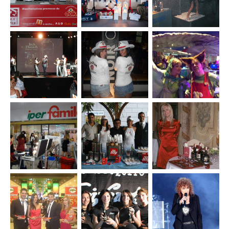
Megamark
Megamark
d’Olio”
Megamark
Eventi e tour
Evento
Evento
promozionali
“Sapori a
presentazione
Keglevich
Sud”
collezione a/i
Megamark
2013/2014
Mascalzone
Latino
Eventi e tour
Eventi e tour
Evento ‘La
promozionali
promozionali
Melevisione’
Jack Daniel’s
Jim Beam
Iperfamila
Eventi
Eventi e tour
Eventi e tour
Iperfamila
promozionali
promozionali
Campania
Illy
Grand
Marnier