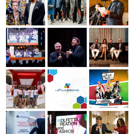
“APERI-
artistica
Supermercati
design”
“Natura a
Dok e Famila
#3
livelli”
Battiti Live
2023
Amata
Progetto
Aperitivo
Terra Mia
Exhibit per
con i Volti
Salvo
IGnoti –
Binetti
Famila
Evento
Evento
Evento
Labartino
Premio
Fondazione
“APERI-
Letterario
Megamark
design” –
“Fondazione
– “Una
#2
Megamark”
Bella
-7^ ediz.
Serata 8”
Evento “A
Evento 40
Attività
Rait è bell”
anni La
stand
Pulita &
Supermercati