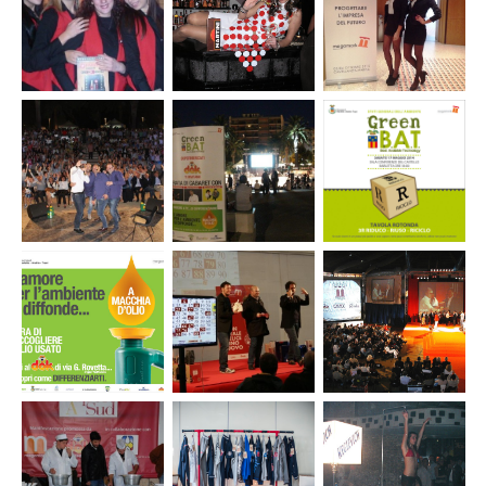
per “D Play
‘Mobilità
eventi
Event” Sony –
ciclistica’
inaugurazione
Lecce
Regione Puglia
Mercatone
Uno Bari e
Lecce
Evento Top
Eventi e tour
Eventi e tour
Megamark
promozionali
promozionali
Pampero
Martini
Organizzazione
Organizzazione
Organizzazione
tavola rotonda
evento di
evento di
GreenBat
cabaret
cabaret
Megamark
Megamark –
Megamark –
Greenbat 2014
Greenbat 2013
Eventi
Convention
Realizzazione
Auguri
e meeting
progetto “A
Natale
aziendali
Macchia