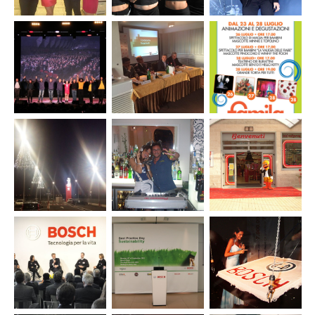
Evento
Eventi e tour
Evento
inaugurazione
promozionali
premiazione
Globo Bari
Freixenet
vincitori
Bando
Orizzonti
Solidali
Fondazione
Evento 1°
Organizzazione
Evento
Megamark
anniversario
conferenze
premiazione
– concerto di
Famila
stampa per
vincitori
Fiorella
Bisceglie
Fondazione
bando
Mannoia
Megamark
Orizzonti
Solidali
Fondazione
Inaugurazione
Eventi e tour
Comunicazione
Megamark
pdv Famila
promozionali
ed eventi per
– Zelig
Eristoff
Supermercati
Show
Dok