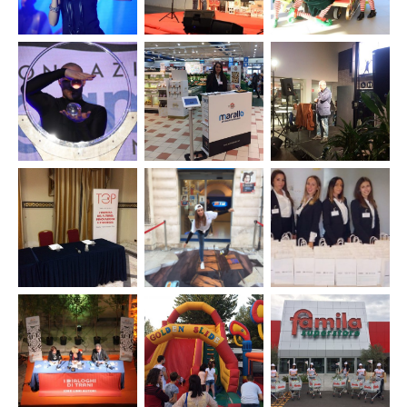
Cipollini
Città di
Tappa”
Evento
Evento
Evento di
Christmas
Auguri
premiazione
2016
Natale
vincitori
Bosch
Megamark
bando
2016
orizzonti
Solidali
Fondazione
Tour di
Organizzazione
Cena di
Megamark
presentazione
spettacolo
gala
– concerto di
Marallo
Paolo Caiazzo
Fondazione
Alessandra
@Colorito
Megamark
Amoroso
2016
Evento Top
Guerrilla
Evento
Megamark
marketing
Supplier
Caserta
per Tim
Day
Barletta
GETRAG