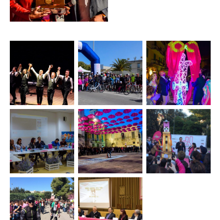
Concerto “Il
Evento
Evento
meglio della
CGM
“Pink
Rimbamband”
Bikewalk
Way”
Evento “La
Premiazione
Convegno
Vie en
Mascotte
“Puglia a
Rose”
tappa
pedAli:
Molfetta –
opportunità,