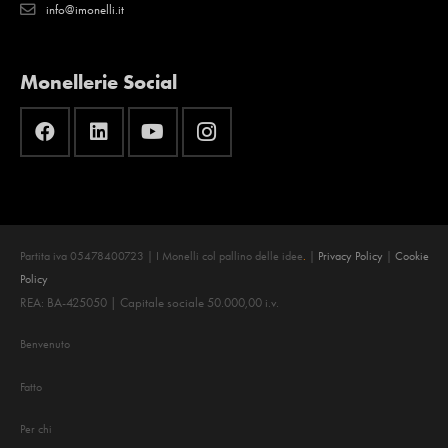
info@imonelli.it
Monellerie Social
Partita iva 05478400723 | I Monelli col pallino delle idee
.
|
Privacy Policy
|
Cookie
Policy
REA: BA-425050 | Capitale sociale 50.000,00 i.v.
Benvenuto
Fatto
Per chi