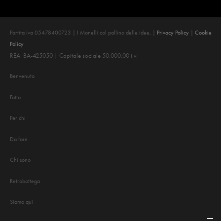
Partita iva 05478400723 | I Monelli col pallino delle idee
.
|
Privacy Policy
|
Cookie
Policy
REA: BA-425050 | Capitale sociale 50.000,00 i.v.
Benvenuto
Fatto
Per chi
Da fare
Chi sono
Retrobottega
Siamo qui