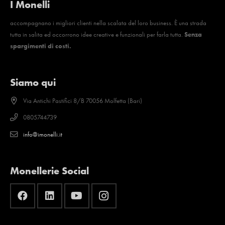
I Monelli
accompagnano i migliori clienti nella scalata del loro business. È una strada
tutta in salita ed occorrono idee creative e funzionali per farla tutta.
Senza
spargimenti di costi.
Siamo qui
Via Antichi Pastifici 8/B 70056 Molfetta (Bari)
0805744739
info@imonelli.it
Monellerie Social