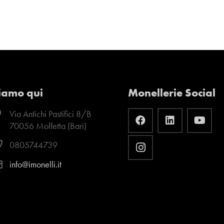
iamo qui
Monellerie Social
Via Antichi Pastifici 8/B
70056 Molfetta (Bari)
0805744739
info@imonelli.it