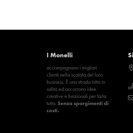
I Monelli
S
accompagnano i migliori
clienti nella scalata del loro
business. È una strada tutta in
salita ed occorrono idee
creative e funzionali per farla
tutta.
Senza spargimenti di
costi.