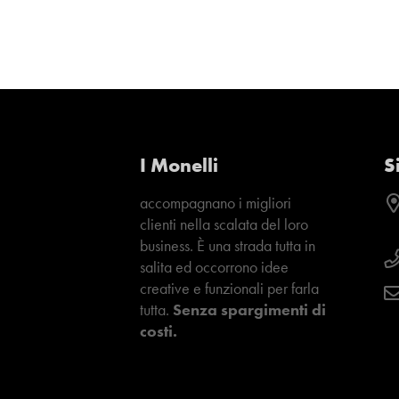
I Monelli
S
accompagnano i migliori
clienti nella scalata del loro
business. È una strada tutta in
salita ed occorrono idee
creative e funzionali per farla
tutta.
Senza spargimenti di
costi.