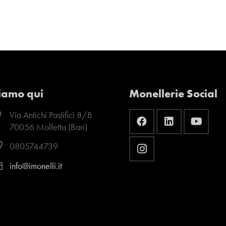
iamo qui
Monellerie Social
Via Antichi Pastifici 8/B
70056 Molfetta (Bari)
0805744739
info@imonelli.it