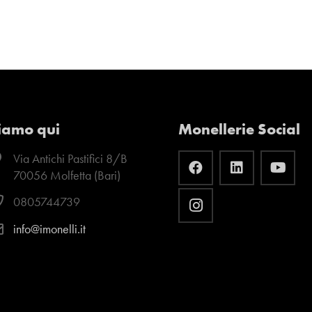
iamo qui
Monellerie Social
Via Antichi Pastifici 8/B
70056 Molfetta (Bari)
0805744739
info@imonelli.it