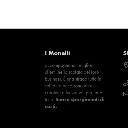
I Monelli
S
accompagnano i migliori
clienti nella scalata del loro
business. È una strada tutta in
salita ed occorrono idee
creative e funzionali per farla
tutta.
Senza spargimenti di
costi.