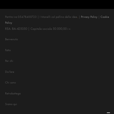
Partita iva 05478400723 | I Monelli col pallino delle idee
.
|
Privacy Policy
|
Cookie
Policy
REA: BA-425050 | Capitale sociale 50.000,00 i.v.
Benvenuto
Fatto
Per chi
Da fare
Chi sono
Retrobottega
Siamo qui