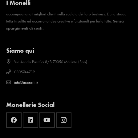
I Monelli
accompagnano i migliori clienti nella scalata del loro business. È una strada
tutta in salita ed occorrono idee creative e funzionali per farla tutta.
Senza
spargimenti di costi.
Siamo qui
Via Antichi Pastifici 8/B 70056 Molfetta (Bari)
0805744739
info@imonelli.it
Monellerie Social