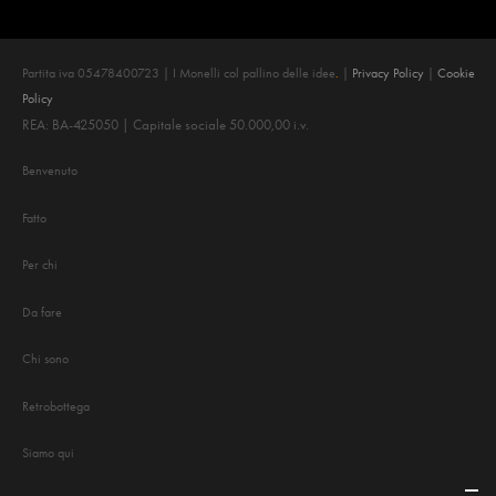
Partita iva 05478400723 | I Monelli col pallino delle idee
.
|
Privacy Policy
|
Cookie
Policy
REA: BA-425050 | Capitale sociale 50.000,00 i.v.
Benvenuto
Fatto
Per chi
Da fare
Chi sono
Retrobottega
Siamo qui