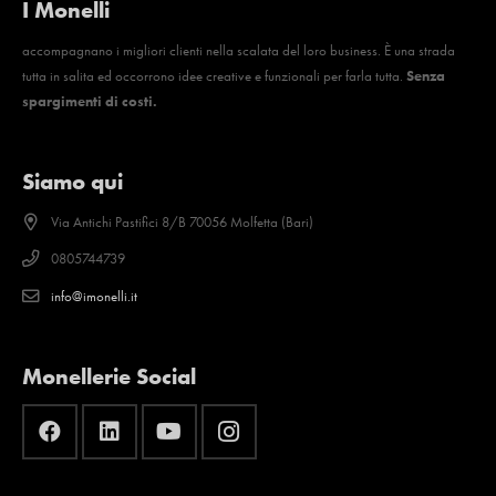
I Monelli
accompagnano i migliori clienti nella scalata del loro business. È una strada
tutta in salita ed occorrono idee creative e funzionali per farla tutta.
Senza
spargimenti di costi.
Siamo qui
Via Antichi Pastifici 8/B 70056 Molfetta (Bari)
0805744739
info@imonelli.it
Monellerie Social