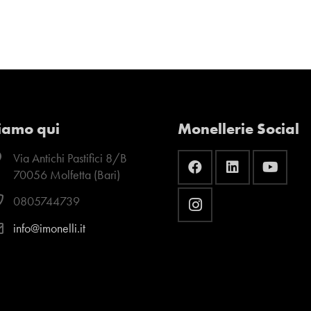
iamo qui
Monellerie Social
Via Antichi Pastifici 8/B
70056 Molfetta (Bari)
0805744739
info@imonelli.it