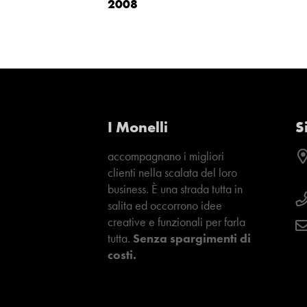
2008
I Monelli
S
accompagnano i migliori
clienti nella scalata del loro
business. È una strada tutta in
salita ed occorrono idee
creative e funzionali per farla
tutta.
Senza spargimenti di
costi.