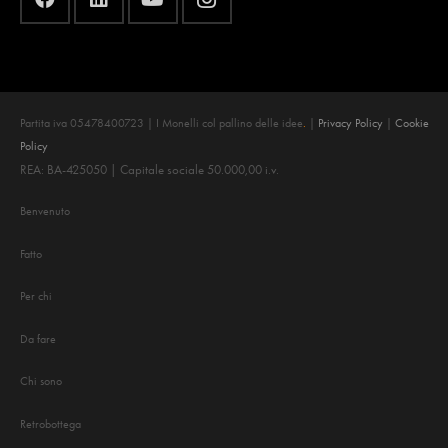
Partita iva 05478400723 | I Monelli col pallino delle idee
.
|
Privacy Policy
|
Cookie
Policy
REA: BA-425050 | Capitale sociale 50.000,00 i.v.
Benvenuto
Fatto
Per chi
Da fare
Chi sono
Retrobottega