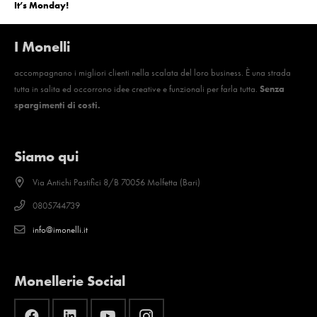
It’s Monday!
I Monelli
accompagnano i migliori clienti nella scalata del loro business. È una strada
tutta in salita ed occorrono idee creative e funzionali per farla tutta.
Senza
spargimenti di costi.
Siamo qui
Via Antichi Pastifici 8/B 70056 Molfetta (Bari)
0805744739
info@imonelli.it
Monellerie Social