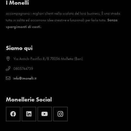
I Monelli
accompagnano i migliori clienti nella scalata del loro business. È una strada
tutta in salita ed occorrono idee creative e funzionali per farla tutta.
Senza
spargimenti di costi.
Siamo qui
Via Antichi Pastifici 8/B 70056 Molfetta (Bari)
0805744739
info@imonelli.it
Monellerie Social