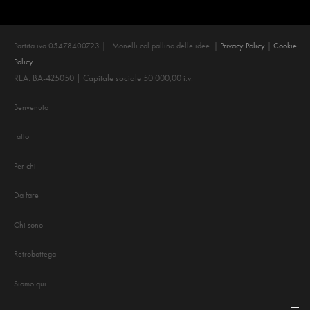
Partita iva 05478400723 | I Monelli col pallino delle idee
.
|
Privacy Policy
|
Cookie
Policy
REA: BA-425050 | Capitale sociale 50.000,00 i.v.
Benvenuto
Fatto
Per chi
Da fare
Chi sono
Retrobottega
Siamo qui