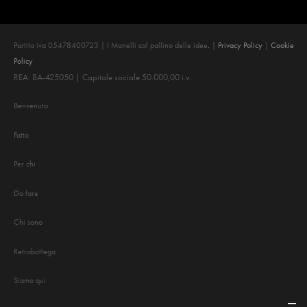
Partita iva 05478400723 | I Monelli col pallino delle idee
.
|
Privacy Policy
|
Cookie
Policy
REA: BA-425050 | Capitale sociale 50.000,00 i.v.
Benvenuto
Fatto
Per chi
Da fare
Chi sono
Retrobottega
Siamo qui