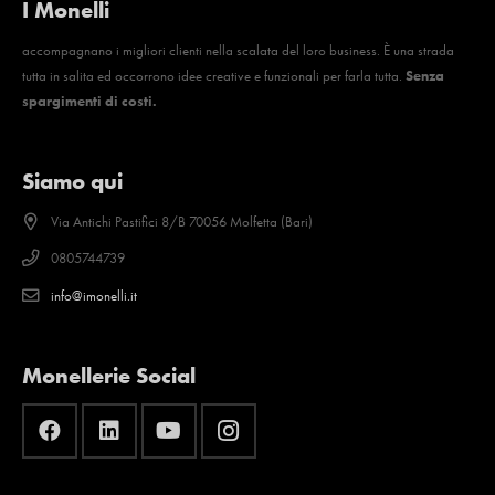
I Monelli
accompagnano i migliori clienti nella scalata del loro business. È una strada
tutta in salita ed occorrono idee creative e funzionali per farla tutta.
Senza
spargimenti di costi.
Siamo qui
Via Antichi Pastifici 8/B 70056 Molfetta (Bari)
0805744739
info@imonelli.it
Monellerie Social