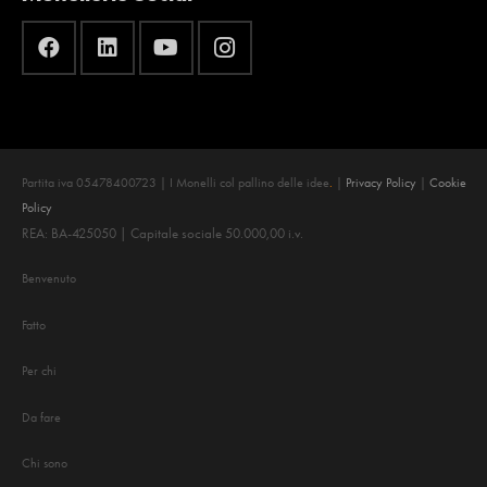
Partita iva 05478400723 | I Monelli col pallino delle idee
.
|
Privacy Policy
|
Cookie
Policy
REA: BA-425050 | Capitale sociale 50.000,00 i.v.
Benvenuto
Fatto
Per chi
Da fare
Chi sono