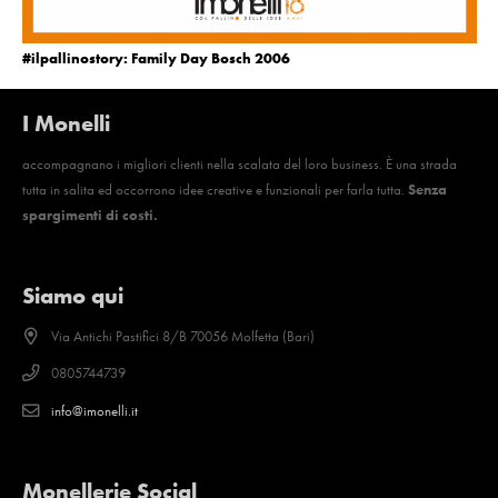
#ilpallinostory: Family Day Bosch 2006
I Monelli
accompagnano i migliori clienti nella scalata del loro business. È una strada
tutta in salita ed occorrono idee creative e funzionali per farla tutta.
Senza
spargimenti di costi.
Siamo qui
Via Antichi Pastifici 8/B 70056 Molfetta (Bari)
0805744739
info@imonelli.it
Monellerie Social