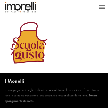
I Monelli
accompagnano i migliori clienti nella scalata del loro business. È una strada
tutta in salita ed occorrono idee creative e funzionali per farla tutta.
Senza
spargimenti di costi.