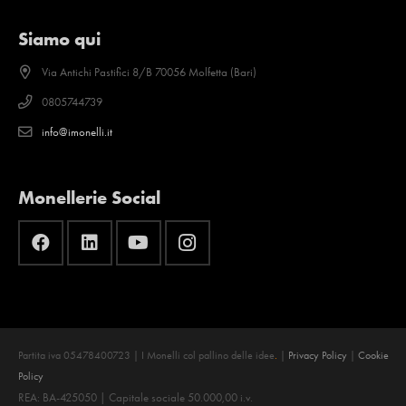
Siamo qui
Via Antichi Pastifici 8/B 70056 Molfetta (Bari)
0805744739
info@imonelli.it
Monellerie Social
Partita iva 05478400723 | I Monelli col pallino delle idee
.
|
Privacy Policy
|
Cookie
Policy
REA: BA-425050 | Capitale sociale 50.000,00 i.v.