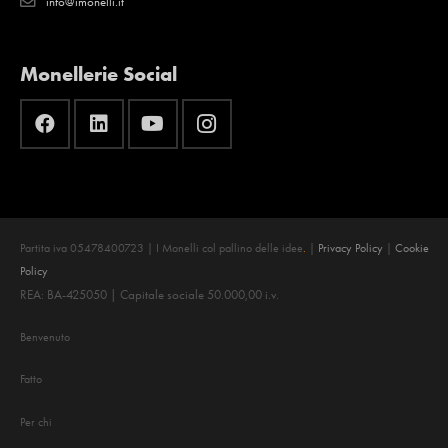
info@imonelli.it
Monellerie Social
Partita iva 05478400723 | I Monelli col pallino delle idee
.
|
Privacy Policy
|
Cookie
Policy
REA: BA-425050 | Capitale sociale 50.000,00 i.v.
Benvenuto
Fatto
Per chi