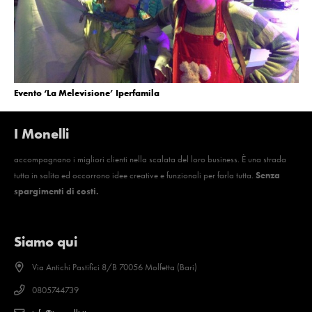
Evento ‘La Melevisione’ Iperfamila
I Monelli
accompagnano i migliori clienti nella scalata del loro business. È una strada
tutta in salita ed occorrono idee creative e funzionali per farla tutta.
Senza
spargimenti di costi.
Siamo qui
Via Antichi Pastifici 8/B 70056 Molfetta (Bari)
0805744739