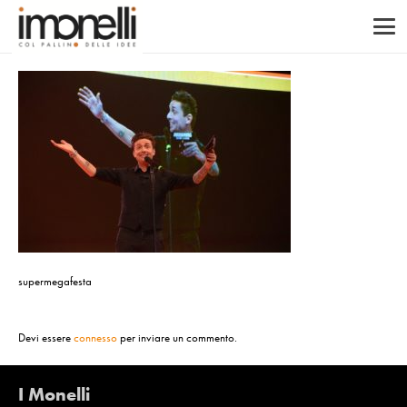
supermegafesta
Devi essere
connesso
per inviare un commento.
I Monelli