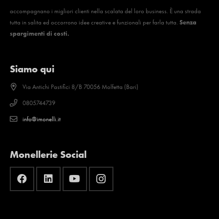
accompagnano i migliori clienti nella scalata del loro business. È una strada
tutta in salita ed occorrono idee creative e funzionali per farla tutta.
Senza
spargimenti di costi.
Siamo qui
Via Antichi Pastifici 8/B 70056 Molfetta (Bari)
0805744739
info@imonelli.it
Monellerie Social