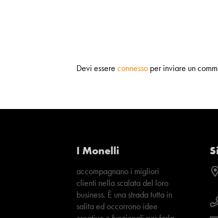
Devi essere
connesso
per inviare un comm
I Monelli
S
accompagnano i migliori
clienti nella scalata del loro
business. È una strada tutta in
salita ed occorrono idee