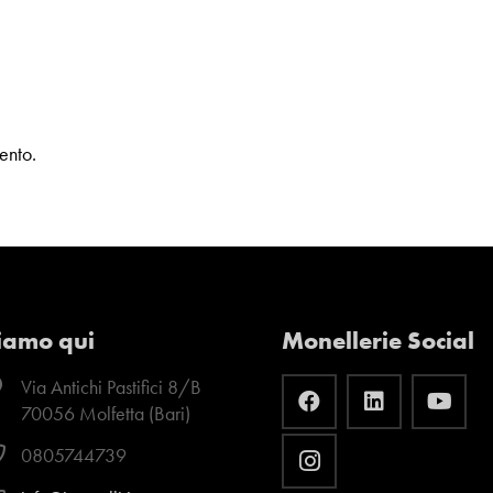
ento.
iamo qui
Monellerie Social
Via Antichi Pastifici 8/B
70056 Molfetta (Bari)
0805744739