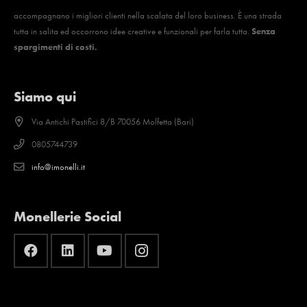
accompagnano i migliori clienti nella scalata del loro business. È una strada
tutta in salita ed occorrono idee creative e funzionali per farla tutta.
Senza
spargimenti di costi.
Siamo qui
Via Antichi Pastifici 8/B 70056 Molfetta (Bari)
0805744739
info@imonelli.it
Monellerie Social