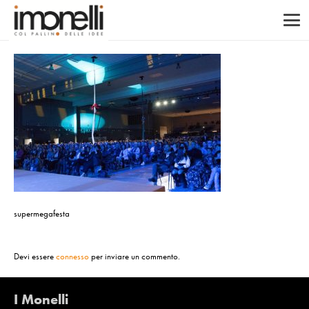
supermegafesta
Devi essere
connesso
per inviare un commento.
I Monelli