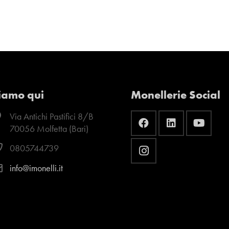
iamo qui
Monellerie Social
Via Antichi Pastifici 8/B
70056 Molfetta (Bari)
0805744739
info@imonelli.it