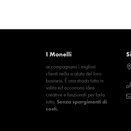
I Monelli
S
accompagnano i migliori
clienti nella scalata del loro
business. È una strada tutta in
salita ed occorrono idee
creative e funzionali per farla
tutta.
Senza spargimenti di
costi.