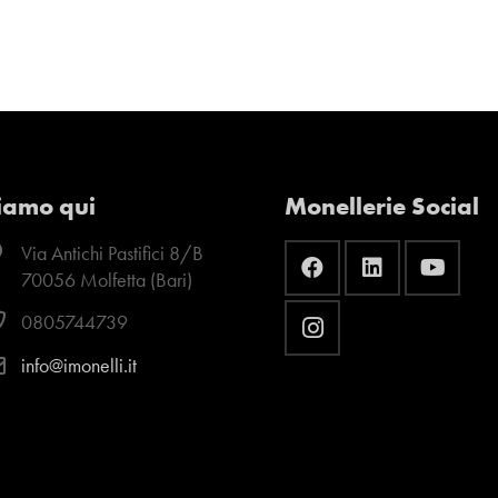
iamo qui
Monellerie Social
Via Antichi Pastifici 8/B
70056 Molfetta (Bari)
0805744739
info@imonelli.it