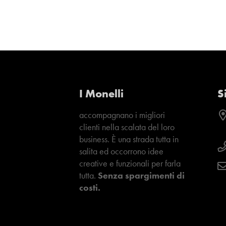
I Monelli
S
accompagnano i migliori
clienti nella scalata del loro
business. È una strada tutta in
salita ed occorrono idee
creative e funzionali per farla
tutta.
Senza spargimenti di
costi.