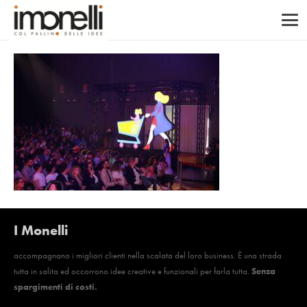
I Monelli
accompagnano i migliori clienti nella scalata del loro business. È una strada
tutta in salita ed occorrono idee creative e funzionali per farla tutta.
Senza
spargimenti di costi.