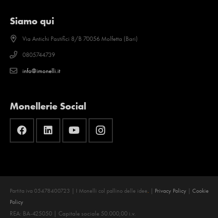
Siamo qui
Via Antichi Pastifici 8/B 70056 Molfetta (Bari)
0805744739
info@imonelli.it
Monellerie Social
Partita iva 05478400723 | I Monelli col pallino delle idee
.
|
Privacy Policy
|
Cookie
Policy
REA: BA-425050 | Capitale sociale 50.000,00 i.v.