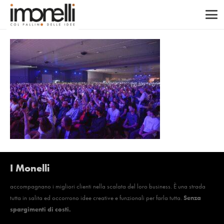
I Monelli
accompagnano i migliori clienti nella scalata del loro business. È una strada
tutta in salita ed occorrono idee creative e funzionali per farla tutta.
Senza
spargimenti di costi.