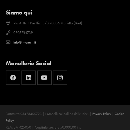
Siamo qui
Via Antichi Pastifici 8/B 70056 Molfetta (Bari)
0805744739
info@imonelli.it
Monellerie Social
Partita iva 05478400723 | I Monelli col pallino delle idee
.
|
Privacy Policy
|
Cookie
Policy
REA: BA-425050 | Capitale sociale 50.000,00 i.v.