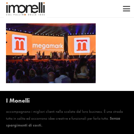
I Monelli
accompagnano i migliori clienti nella scalata del loro business. È una strada
tutta in salita ed occorrono idee creative e funzionali per farla tutta.
Senza
spargimenti di costi.