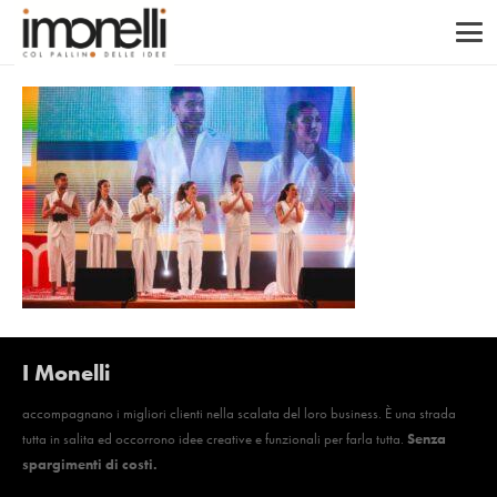
I Monelli
accompagnano i migliori clienti nella scalata del loro business. È una strada
tutta in salita ed occorrono idee creative e funzionali per farla tutta.
Senza
spargimenti di costi.