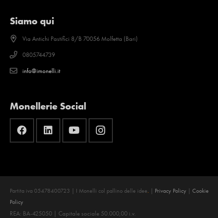
Siamo qui
Via Antichi Pastifici 8/B 70056 Molfetta (Bari)
0805744739
info@imonelli.it
Monellerie Social
Partita iva 05478400723 | I Monelli col pallino delle idee
.
|
Privacy Policy
|
Cookie
Policy
REA: BA-425050 | Capitale sociale 50.000,00 i.v.