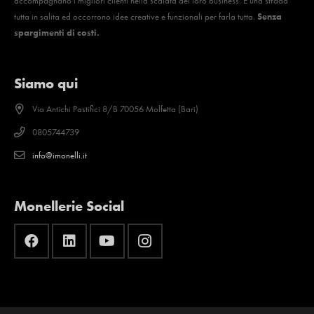
accompagnano i migliori clienti nella scalata del loro business. È una strada
tutta in salita ed occorrono idee creative e funzionali per farla tutta.
Senza
spargimenti di costi.
Siamo qui
Via Antichi Pastifici 8/B 70056 Molfetta (Bari)
0805744739
info@imonelli.it
Monellerie Social