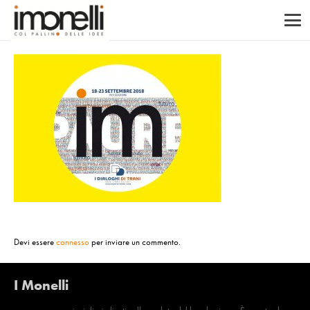
Devi essere
connesso
per inviare un commento.
I Monelli