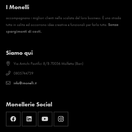
I Monelli
accompagnano i migliori clienti nella scalata del loro business. È una strada
tutta in salita ed occorrono idee creative e funzionali per farla tutta.
Senza
spargimenti di costi.
Siamo qui
Via Antichi Pastifici 8/B 70056 Molfetta (Bari)
0805744739
info@imonelli.it
Monellerie Social