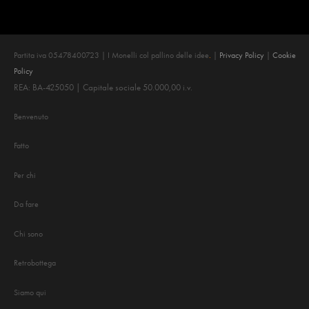
Partita iva 05478400723 | I Monelli col pallino delle idee
.
|
Privacy Policy
|
Cookie
Policy
REA: BA-425050 | Capitale sociale 50.000,00 i.v.
Benvenuto
Fatto
Per chi
Da fare
Chi sono
Retrobottega
Siamo qui