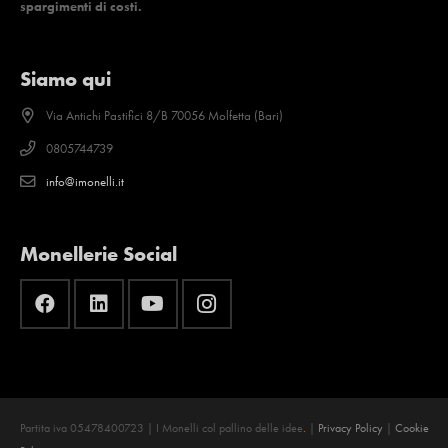
spargimenti di costi.
Siamo qui
Via Antichi Pastifici 8/B 70056 Molfetta (Bari)
0805744739
info@imonelli.it
Monellerie Social
Partita iva 05478400723 | I Monelli col pallino delle idee
.
|
Privacy Policy
|
Cookie