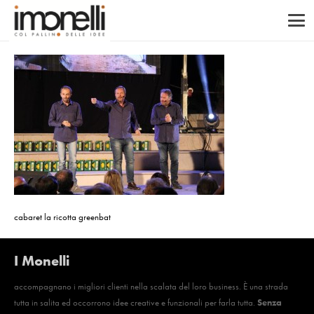
cabaret la ricotta greenbat
I Monelli
accompagnano i migliori clienti nella scalata del loro business. È una strada
tutta in salita ed occorrono idee creative e funzionali per farla tutta.
Senza