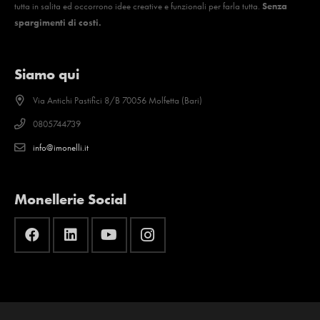
tutta in salita ed occorrono idee creative e funzionali per farla tutta.
Senza
spargimenti di costi.
Siamo qui
Via Antichi Pastifici 8/B 70056 Molfetta (Bari)
0805744739
info@imonelli.it
Monellerie Social