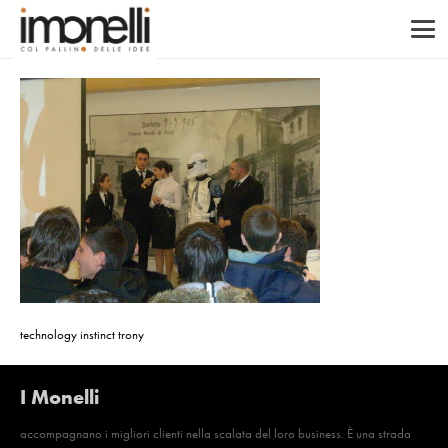
technology instinct trony
I Monelli
accompagnano i migliori clienti nella scalata del loro business. È una strada