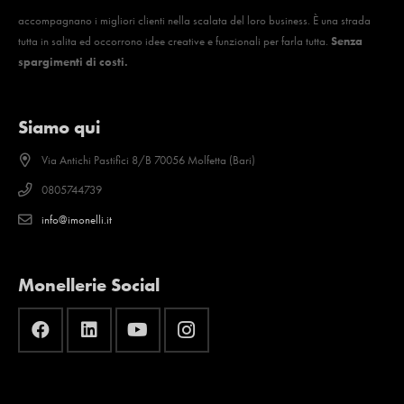
accompagnano i migliori clienti nella scalata del loro business. È una strada
tutta in salita ed occorrono idee creative e funzionali per farla tutta.
Senza
spargimenti di costi.
Siamo qui
Via Antichi Pastifici 8/B 70056 Molfetta (Bari)
0805744739
info@imonelli.it
Monellerie Social