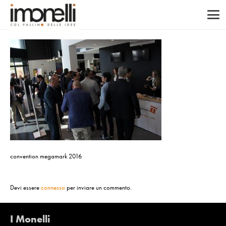
convention megamark 2016
Devi essere
connesso
per inviare un commento.
I Monelli