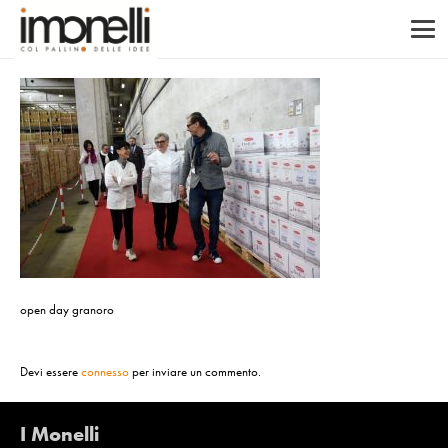
open day granoro
Devi essere
connesso
per inviare un commento.
I Monelli