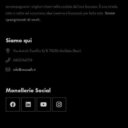
accompagnano i migliori clienti nella scalata del loro business. È una strada
tutta in salita ed occorrono idee creative e funzionali per farla tutta.
Senza
spargimenti di costi.
Siamo qui
Via Antichi Pastifici 8/B 70056 Molfetta (Bari)
0805744739
info@imonelli.it
Monellerie Social