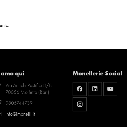
ento.
iamo qui
Monellerie Social
Via Antichi Pastifici 8/B
70056 Molfetta (Bari)
0805744739
info@imonelli.it