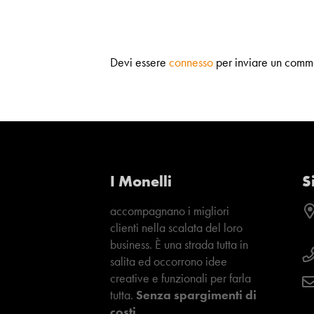
Devi essere
connesso
per inviare un comm
I Monelli
S
accompagnano i migliori
clienti nella scalata del loro
business. È una strada tutta in
salita ed occorrono idee
creative e funzionali per farla
tutta.
Senza spargimenti di
costi.