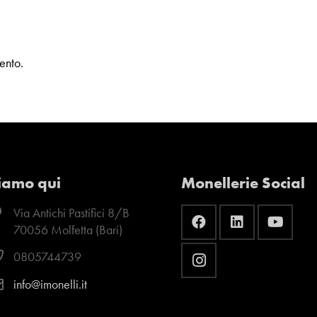
ento.
iamo qui
Monellerie Social
Via Antichi Pastifici 8/B
70056 Molfetta (Bari)
0805744739
info@imonelli.it