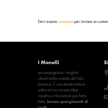
Devi essere
connesso
per inviare un comm
I Monelli
S
accompagnano i migliori
clienti nella scalata del loro
business. È una strada tutta in
salita ed occorrono idee
creative e funzionali per farla
tutta.
Senza spargimenti di
costi.