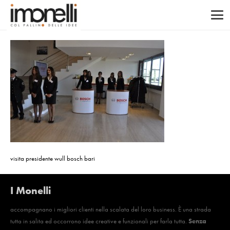
visita presidente wull bosch bari
I Monelli
accompagnano i migliori clienti nella scalata del loro business. È una strada
tutta in salita ed occorrono idee creative e funzionali per farla tutta.
Senza