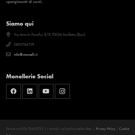
spargimenti di costi.
Siamo qui
Via Antichi Pastifici 8/B 70056 Molfetta (Bari)
0805744739
info@imonelli.it
Monellerie Social
Partita iva 05478400723 | I Monelli col pallino delle idee
.
|
Privacy Policy
|
Cookie