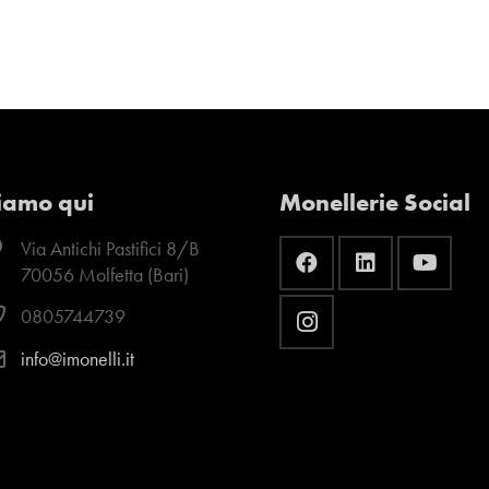
iamo qui
Monellerie Social
Via Antichi Pastifici 8/B
70056 Molfetta (Bari)
0805744739
info@imonelli.it