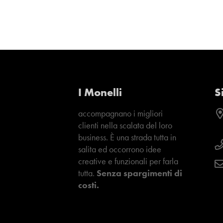
I Monelli
S
accompagnano i migliori
clienti nella scalata del loro
business. È una strada tutta in
salita ed occorrono idee
creative e funzionali per farla
tutta.
Senza spargimenti di
costi.