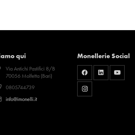
iamo qui
Monellerie Social
Via Antichi Pastifici 8/B
70056 Molfetta (Bari)
0805744739
info@imonelli.it