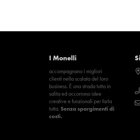
I Monelli
S
accompagnano i migliori
clienti nella scalata del loro
business. È una strada tutta in
salita ed occorrono idee
creative e funzionali per farla
tutta.
Senza spargimenti di
costi.