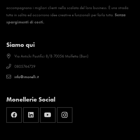
accompagnano i migliori clienti nella scalata del loro business. È una strada
tutta in salita ed occorrono idee creative e funzionali per farla tutta.
Senza
spargimenti di costi.
Siamo qui
Via Antichi Pastifici 8/B 70056 Molfetta (Bari)
0805744739
info@imonelli.it
Monellerie Social