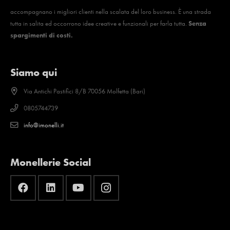
accompagnano i migliori clienti nella scalata del loro business. È una strada
tutta in salita ed occorrono idee creative e funzionali per farla tutta.
Senza
spargimenti di costi.
Siamo qui
Via Antichi Pastifici 8/B 70056 Molfetta (Bari)
0805744739
info@imonelli.it
Monellerie Social