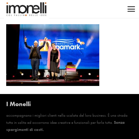
I Monelli
accompagnano i migliori clienti nella scalata del loro business. È una strada
tutta in salita ed occorrono idee creative e funzionali per farla tutta.
Senza
spargimenti di costi.