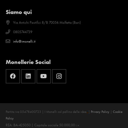
Siamo qui
Via Antichi Pastifici 8/B 70056 Molfetta (Bari)
0805744739
info@imonelli.it
Monellerie Social
Partita iva 05478400723 | I Monelli col pallino delle idee
.
|
Privacy Policy
|
Cookie
Policy
REA: BA-425050 | Capitale sociale 50.000,00 i.v.