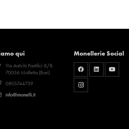
iamo qui
Monellerie Social
Via Antichi Pastifici 8/B
70056 Molfetta (Bari)
0805744739
info@imonelli.it