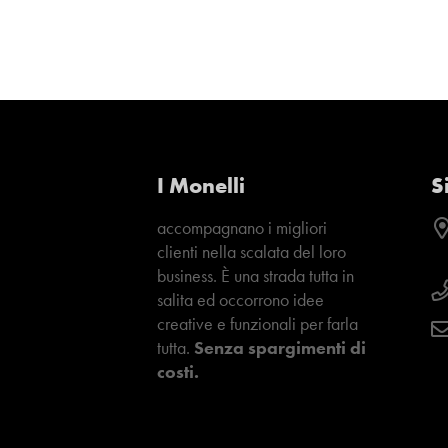
I Monelli
S
accompagnano i migliori
clienti nella scalata del loro
business. È una strada tutta in
salita ed occorrono idee
creative e funzionali per farla
tutta.
Senza spargimenti di
costi.