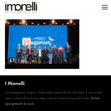
I Monelli
accompagnano i migliori clienti nella scalata del loro business. È una strada
tutta in salita ed occorrono idee creative e funzionali per farla tutta.
Senza
spargimenti di costi.