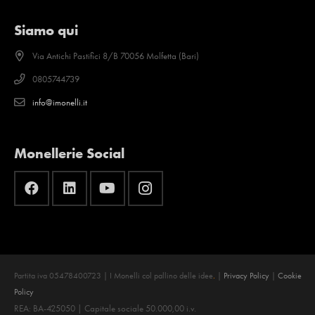
Siamo qui
Via Antichi Pastifici 8/B 70056 Molfetta (Bari)
0805744739
info@imonelli.it
Monellerie Social
Partita iva 05478400723 | I Monelli col pallino delle idee
.
|
Privacy Policy
|
Cookie
Policy
REA: BA-425050 | Capitale sociale 50.000,00 i.v.