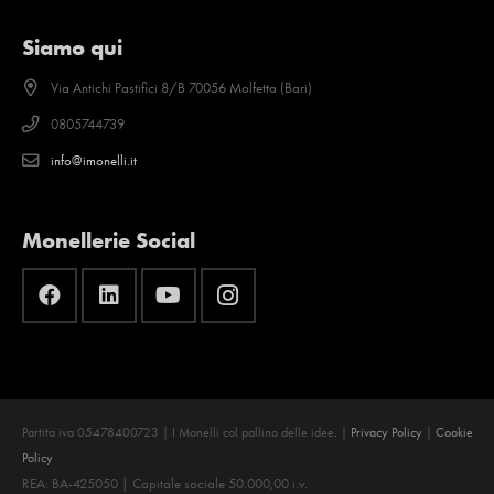
Siamo qui
Via Antichi Pastifici 8/B 70056 Molfetta (Bari)
0805744739
info@imonelli.it
Monellerie Social
Partita iva 05478400723 | I Monelli col pallino delle idee
.
|
Privacy Policy
|
Cookie
Policy
REA: BA-425050 | Capitale sociale 50.000,00 i.v.