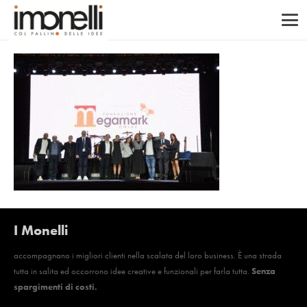
I Monelli
accompagnano i migliori clienti nella scalata del loro business. È una strada
tutta in salita ed occorrono idee creative e funzionali per farla tutta.
Senza
spargimenti di costi.