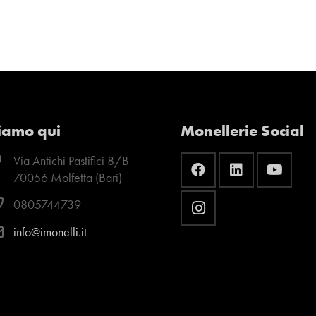
iamo qui
Monellerie Social
Via Antichi Pastifici 8/B
70056 Molfetta (Bari)
0805744739
info@imonelli.it