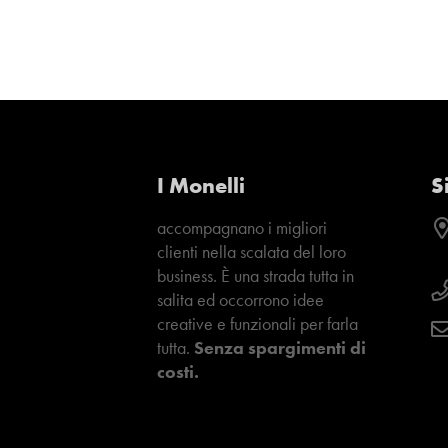
I Monelli
S
accompagnano i migliori
clienti nella scalata del loro
business. È una strada tutta in
salita ed occorrono idee
creative e funzionali per farla
tutta.
Senza spargimenti di
costi.