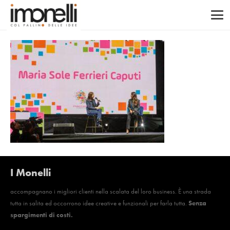
I Monelli
accompagnano i migliori clienti nella scalata del loro business. È una strada
tutta in salita ed occorrono idee creative e funzionali per farla tutta.
Senza
spargimenti di costi.