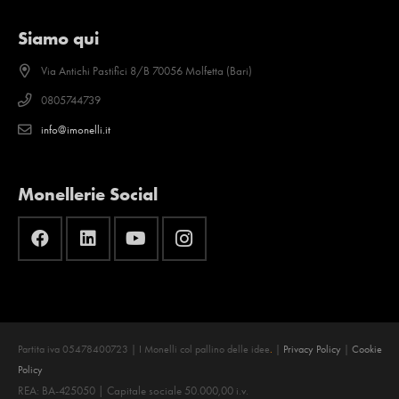
Siamo qui
Via Antichi Pastifici 8/B 70056 Molfetta (Bari)
0805744739
info@imonelli.it
Monellerie Social
Partita iva 05478400723 | I Monelli col pallino delle idee
.
|
Privacy Policy
|
Cookie
Policy
REA: BA-425050 | Capitale sociale 50.000,00 i.v.