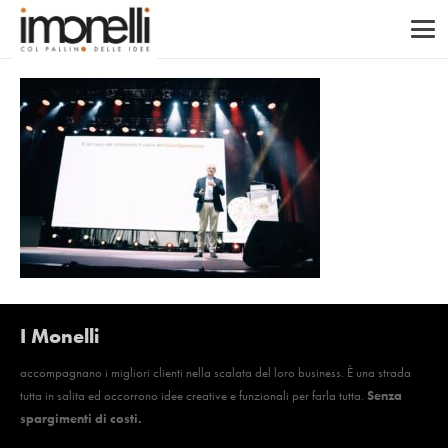
I Monelli
accompagnano i migliori clienti nella scalata del loro business. È una strada
tutta in salita ed occorrono idee creative e funzionali per farla tutta.
Senza
spargimenti di costi.