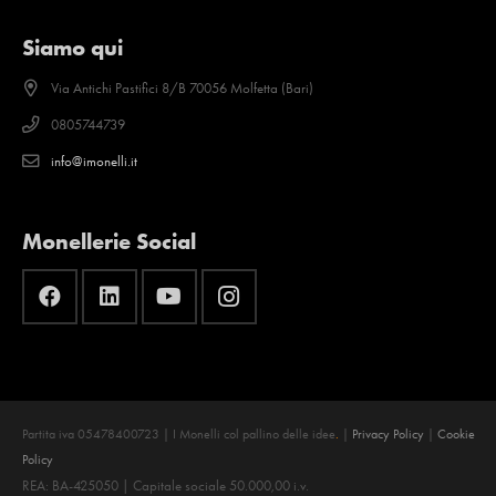
Siamo qui
Via Antichi Pastifici 8/B 70056 Molfetta (Bari)
0805744739
info@imonelli.it
Monellerie Social
Partita iva 05478400723 | I Monelli col pallino delle idee
.
|
Privacy Policy
|
Cookie
Policy
REA: BA-425050 | Capitale sociale 50.000,00 i.v.