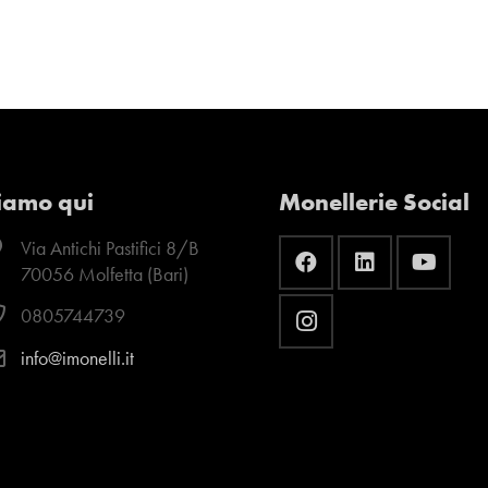
iamo qui
Monellerie Social
Via Antichi Pastifici 8/B
70056 Molfetta (Bari)
0805744739
info@imonelli.it