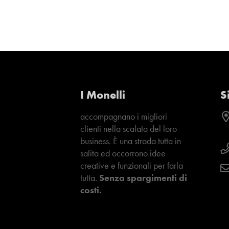
I Monelli
S
accompagnano i migliori
clienti nella scalata del loro
business. È una strada tutta in
salita ed occorrono idee
creative e funzionali per farla
tutta.
Senza spargimenti di
costi.