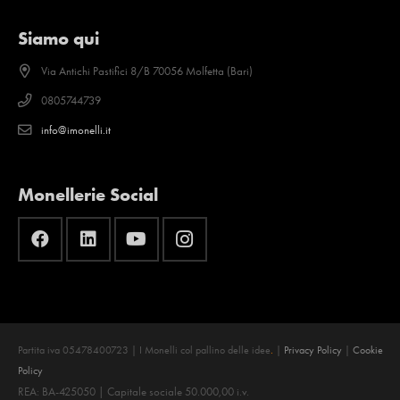
Siamo qui
Via Antichi Pastifici 8/B 70056 Molfetta (Bari)
0805744739
info@imonelli.it
Monellerie Social
Partita iva 05478400723 | I Monelli col pallino delle idee
.
|
Privacy Policy
|
Cookie
Policy
REA: BA-425050 | Capitale sociale 50.000,00 i.v.