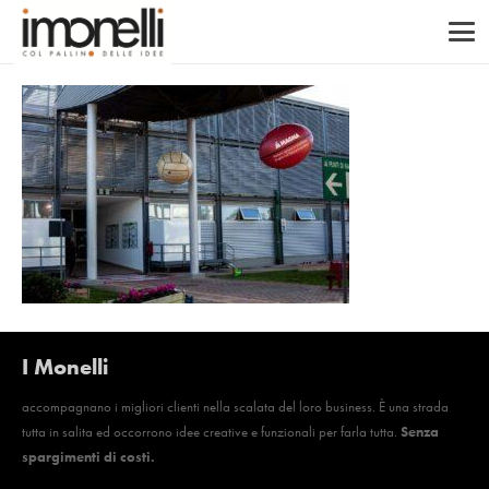
I Monelli
accompagnano i migliori clienti nella scalata del loro business. È una strada
tutta in salita ed occorrono idee creative e funzionali per farla tutta.
Senza
spargimenti di costi.